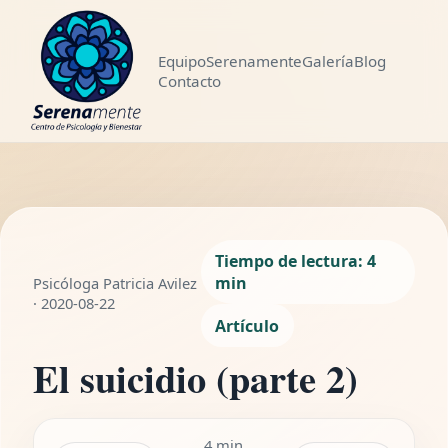
Equipo
Serenamente
Galería
Blog
Contacto
LEYENDO
El suicidio (parte
WhatsApp
Compartir
2)
4 min de lectura
Tiempo de lectura: 4
min
Psicóloga Patricia Avilez
· 2020-08-22
Artículo
El suicidio (parte 2)
4 min