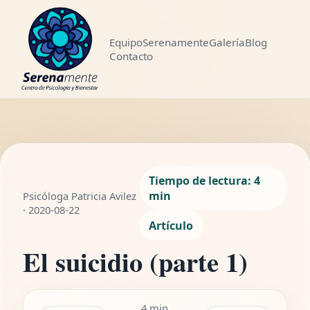
Equipo
Serenamente
Galería
Blog
Contacto
LEYENDO
El suicidio (parte
WhatsApp
Compartir
1)
4 min de lectura
Tiempo de lectura: 4
min
Psicóloga Patricia Avilez
· 2020-08-22
Artículo
El suicidio (parte 1)
4 min