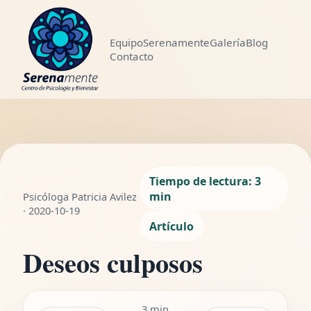
Equipo
Serenamente
Galería
Blog
Contacto
LEYENDO
Deseos culposos
WhatsApp
Compartir
3 min de lectura
Tiempo de lectura: 3
min
Psicóloga Patricia Avilez
· 2020-10-19
Artículo
Deseos culposos
3 min