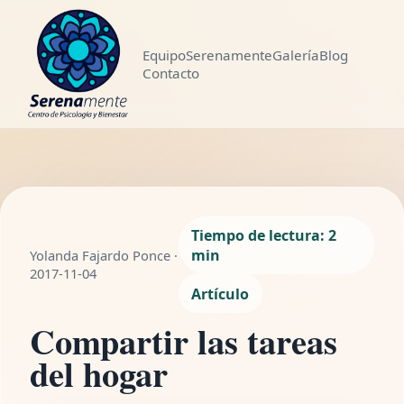
Equipo
Serenamente
Galería
Blog
Contacto
LEYENDO
Compartir las
WhatsApp
Compartir
tareas del hogar
2 min de lectura
Tiempo de lectura: 2
min
Yolanda Fajardo Ponce ·
2017-11-04
Artículo
Compartir las tareas
del hogar