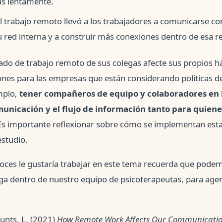
s lentamente.
 el trabajo remoto llevó a los trabajadores a comunicarse c
u red interna y a construir más conexiones dentro de esa re
tado de trabajo remoto de sus colegas afecte sus propios há
nes para las empresas que están considerando políticas de
mplo,
tener compañeros de equipo y colaboradores en l
unicación y el flujo de información tanto para quien
s importante reflexionar sobre cómo se implementan estas 
estudio.
noces le gustaría trabajar en este tema recuerda que pode
oga dentro de nuestro equipo de psicoterapeutas, para age
unts, L. (2021)
How Remote Work Affects Our Communicatio