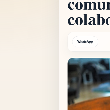
comun
colab
WhatsApp