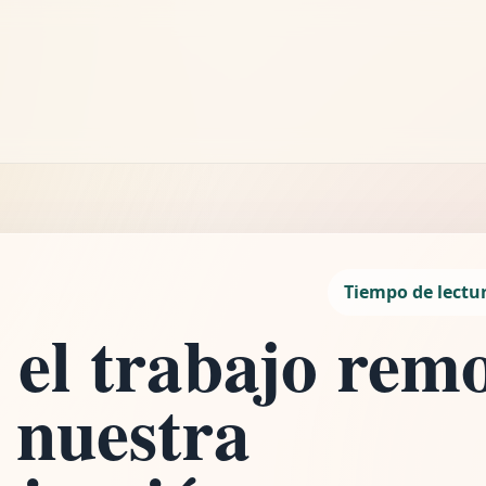
LEYENDO
el trabajo remoto afecta nuestra comunicación y colabo
2 min de lectura
Tiempo de lectu
el trabajo rem
a nuestra